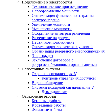
Подключение к электросетям
Технологическое присоединение
Переоформление мощности
Оптимизация финансовых затрат на
электроэнергию
Увеличение мощности
Уменьшение мощности
Оформление актов разграничения
Разрешение на допуск
Первичное подключение
Оптимизация технических условий
Организация резервного энергоснабжения
Энергоаудит
Заключение договоров с
ресурсоснабжающими организациями
Слаботочные системы
Охранная сигнализация
ᐯ
Контроль управления доступом
Видеонаблюдение
Системы пожарной сигнализации
ᐯ
Дымоудаление
Отделочные работы
Бетонные работы
Кровельные работы
Фасадные работы