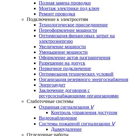
Полная замена проводки
Монтаж электрики под ключ
Ремонт проводки
Подключение к электросетям
Технологическое присоединение
Переоформление мощности
Оптимизация финансовых затрат на
электроэнергию
Увеличение мощности
Уменьшение мощности
Оформление актов разграничения
Разрешение на допуск
Первичное подключение
Оптимизация технических условий
Организация резервного энергоснабжения
Энергоаудит
Заключение договоров с
ресурсоснабжающими организациями
Слаботочные системы
Охранная сигнализация
ᐯ
Контроль управления доступом
Видеонаблюдение
Системы пожарной сигнализации
ᐯ
Дымоудаление
Отделочные работы