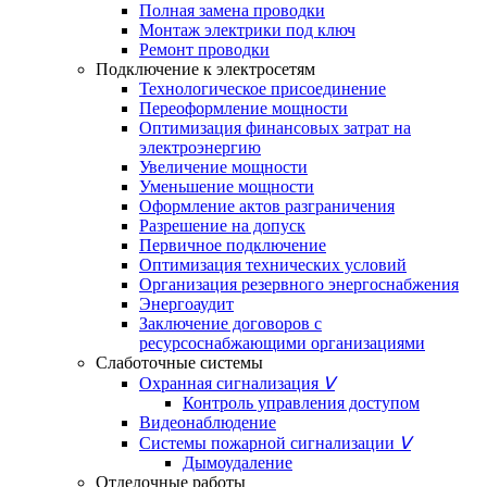
Полная замена проводки
Монтаж электрики под ключ
Ремонт проводки
Подключение к электросетям
Технологическое присоединение
Переоформление мощности
Оптимизация финансовых затрат на
электроэнергию
Увеличение мощности
Уменьшение мощности
Оформление актов разграничения
Разрешение на допуск
Первичное подключение
Оптимизация технических условий
Организация резервного энергоснабжения
Энергоаудит
Заключение договоров с
ресурсоснабжающими организациями
Слаботочные системы
Охранная сигнализация
ᐯ
Контроль управления доступом
Видеонаблюдение
Системы пожарной сигнализации
ᐯ
Дымоудаление
Отделочные работы