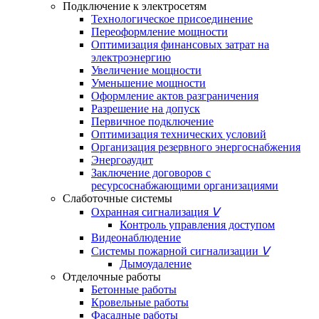
Подключение к электросетям
Технологическое присоединение
Переоформление мощности
Оптимизация финансовых затрат на
электроэнергию
Увеличение мощности
Уменьшение мощности
Оформление актов разграничения
Разрешение на допуск
Первичное подключение
Оптимизация технических условий
Организация резервного энергоснабжения
Энергоаудит
Заключение договоров с
ресурсоснабжающими организациями
Слаботочные системы
Охранная сигнализация
ᐯ
Контроль управления доступом
Видеонаблюдение
Системы пожарной сигнализации
ᐯ
Дымоудаление
Отделочные работы
Бетонные работы
Кровельные работы
Фасадные работы