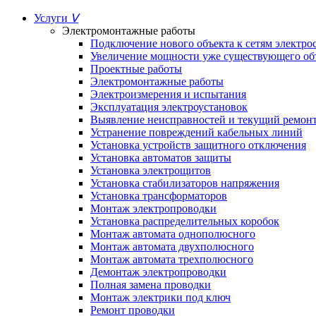
Услуги
ᐯ
Электромонтажные работы
Подключение нового объекта к сетям электр
Увеличение мощности уже существующего об
Проектные работы
Электромонтажные работы
Электроизмерения и испытания
Эксплуатация электроустановок
Выявление неисправностей и текущий ремон
Устранение повреждений кабельных линий
Установка устройств защитного отключения
Установка автоматов защиты
Установка электрощитов
Установка стабилизаторов напряжения
Установка трансформаторов
Монтаж электропроводки
Установка распределительных коробок
Монтаж автомата однополюсного
Монтаж автомата двухполюсного
Монтаж автомата трехполюсного
Демонтаж электропроводки
Полная замена проводки
Монтаж электрики под ключ
Ремонт проводки