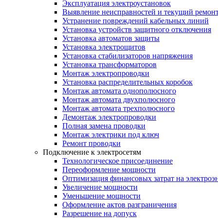
Эксплуатация электроустановок
Выявление неисправностей и текущий ремон
Устранение повреждений кабельных линий
Установка устройств защитного отключения
Установка автоматов защиты
Установка электрощитов
Установка стабилизаторов напряжения
Установка трансформаторов
Монтаж электропроводки
Установка распределительных коробок
Монтаж автомата однополюсного
Монтаж автомата двухполюсного
Монтаж автомата трехполюсного
Демонтаж электропроводки
Полная замена проводки
Монтаж электрики под ключ
Ремонт проводки
Подключение к электросетям
Технологическое присоединение
Переоформление мощности
Оптимизация финансовых затрат на электроэ
Увеличение мощности
Уменьшение мощности
Оформление актов разграничения
Разрешение на допуск