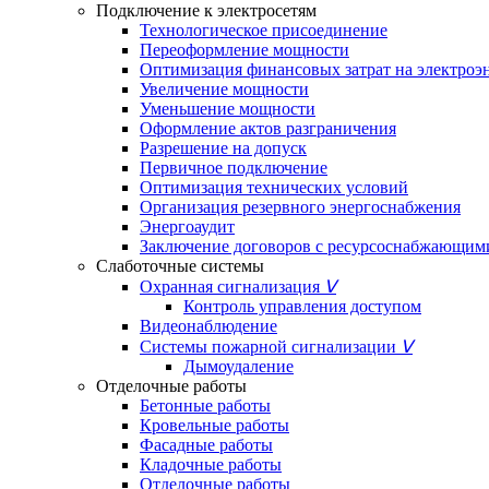
Подключение к электросетям
Технологическое присоединение
Переоформление мощности
Оптимизация финансовых затрат на электроэ
Увеличение мощности
Уменьшение мощности
Оформление актов разграничения
Разрешение на допуск
Первичное подключение
Оптимизация технических условий
Организация резервного энергоснабжения
Энергоаудит
Заключение договоров с ресурсоснабжающим
Слаботочные системы
Охранная сигнализация
ᐯ
Контроль управления доступом
Видеонаблюдение
Системы пожарной сигнализации
ᐯ
Дымоудаление
Отделочные работы
Бетонные работы
Кровельные работы
Фасадные работы
Кладочные работы
Отделочные работы