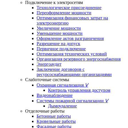
Подключение к электросетям
Технологическое присоединение
Переоформление мощности
Оптимизация финансовых затрат на
электроэнергию
Увеличение мощности
Уменьшение мощности
Оформление актов разграничения
Разрешение на допуск
Первичное подключение
Оптимизация технических условий
Организация резервного энергоснабжения
Энергоаудит
Заключение договоров с
ресурсоснабжающими организациями
Слаботочные системы
Охранная сигнализация
ᐯ
Контроль управления доступом
Видеонаблюдение
Системы пожарной сигнализации
ᐯ
Дымоудаление
Отделочные работы
Бетонные работы
Кровельные работы
Фасадные работы