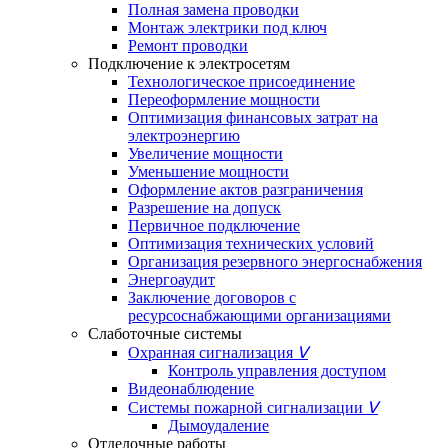
Полная замена проводки
Монтаж электрики под ключ
Ремонт проводки
Подключение к электросетям
Технологическое присоединение
Переоформление мощности
Оптимизация финансовых затрат на
электроэнергию
Увеличение мощности
Уменьшение мощности
Оформление актов разграничения
Разрешение на допуск
Первичное подключение
Оптимизация технических условий
Организация резервного энергоснабжения
Энергоаудит
Заключение договоров с
ресурсоснабжающими организациями
Слаботочные системы
Охранная сигнализация
ᐯ
Контроль управления доступом
Видеонаблюдение
Системы пожарной сигнализации
ᐯ
Дымоудаление
Отделочные работы