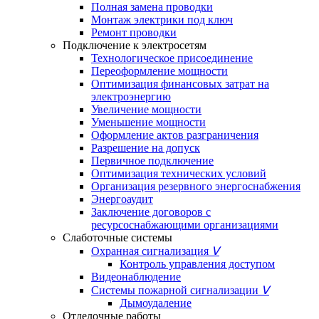
Полная замена проводки
Монтаж электрики под ключ
Ремонт проводки
Подключение к электросетям
Технологическое присоединение
Переоформление мощности
Оптимизация финансовых затрат на
электроэнергию
Увеличение мощности
Уменьшение мощности
Оформление актов разграничения
Разрешение на допуск
Первичное подключение
Оптимизация технических условий
Организация резервного энергоснабжения
Энергоаудит
Заключение договоров с
ресурсоснабжающими организациями
Слаботочные системы
Охранная сигнализация
ᐯ
Контроль управления доступом
Видеонаблюдение
Системы пожарной сигнализации
ᐯ
Дымоудаление
Отделочные работы