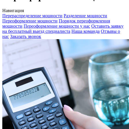
Навигация
Перераспределение мощности
Разделение мощности
Переоформление мощности
Порядок переоформления
мощности
Переоформление мощности у нас
Оставить заявку
на бесплатный выезд специалиста
Наша команда
Отзывы о
нас
Заказать звонок