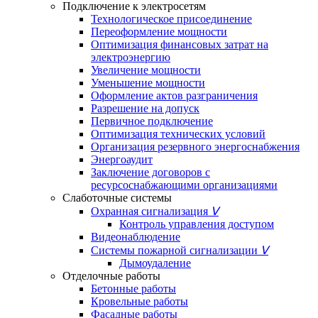
Подключение к электросетям
Технологическое присоединение
Переоформление мощности
Оптимизация финансовых затрат на
электроэнергию
Увеличение мощности
Уменьшение мощности
Оформление актов разграничения
Разрешение на допуск
Первичное подключение
Оптимизация технических условий
Организация резервного энергоснабжения
Энергоаудит
Заключение договоров с
ресурсоснабжающими организациями
Слаботочные системы
Охранная сигнализация
ᐯ
Контроль управления доступом
Видеонаблюдение
Системы пожарной сигнализации
ᐯ
Дымоудаление
Отделочные работы
Бетонные работы
Кровельные работы
Фасадные работы